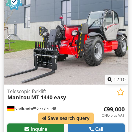
Apew D Idxjmjck
1
/
10
Telescopic forklift
Manitou
MT 1440 easy
€99,000
Crailsheim
6,778 km
ONO plus VAT
Save search query
Inquire
Call