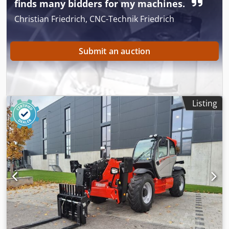
finds many bidders for my machines.
3331 cm³ ・Nennleistung Verbrennungsmotor - Leistung
(kW) 75 Hp / 55.40 kW ・Max. Drehmoment /
Christian Friedrich, CNC-Technik Friedrich
Motordrehzahl 265 Nm @ 1400 rpm ・Zugkraft 3550 daN
・Anzahl der Gänge (vorwärts / rückwärts) 2 / 2 ・Max.
travel speed 24.90 km/h ・Parkbremse Automatische
Submit an auction
negative Parkbremse ・Festellbremse Ölbad
Lamellenbremsen an den Vorderachsen ・Pumpenart
Zahnradpumpe ・Hydraulikdruck 235 bar ・Motoröl 11.20 l
・Hydrauliköl 115 l ・Fassungsvermögen des
Kraftstofftanks 63 l ・Geräuschpegel im Fahrerstand (LpA)
Listing
76 dB ・Umgebungsgeräusch (LwA) 104 dB ・
Schwingungsbelastung Hand/Arm < 2.50 m/s² ・Lenkräder
(vorne / hinten) 2 / 2 ・Antriebsräder (vorne / hinten) 2 / 2
・Sicherheit / Sicherheit Zulassung der Kabine Standard
EN 15000 / Kabine ROPS - FOPS Stufe 1 ・Steuerungen JSM