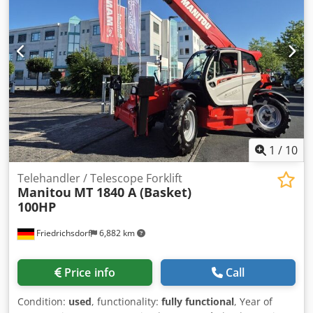
type: telescopic Speed class: 20 Technical condition: good
Front tyres type: pneumatic Front tyres size: 500/80-24
Front tyres condition: 80–100% Rear tyres type: pneumatic
Dodpsyfivkefx Apmeck Rear tyres size: 500/80-24 Rear tyres
condition: 80–100% 3rd valve,
1
/
10
Telehandler / Telescope Forklift
Manitou
MT 1840 A (Basket)
100HP
Friedrichsdorf
6,882 km
Price info
Call
Condition:
used
, functionality:
fully functional
, Year of