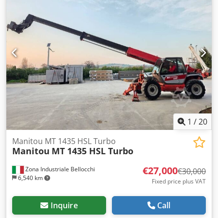
1
/
20
Manitou MT 1435 HSL Turbo
Manitou
MT 1435 HSL Turbo
€27,000
Zona Industriale Bellocchi
€30,000
6,540 km
Fixed price plus VAT
Inquire
Call