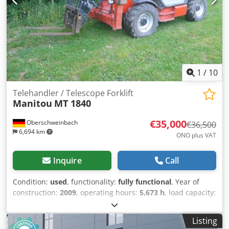
1
/
10
Telehandler / Telescope Forklift
Manitou
MT 1840
€35,000
Oberschweinbach
€36,500
6,694 km
ONO plus VAT
Inquire
Call
Condition:
used
, functionality:
fully functional
, Year of
construction:
2009
, operating hours:
5,673 h
, load capacity:
4,000 kg
, lifting height:
18,000 mm
, fuel type:
diesel
, drive
type:
Diesel
, Rigid telescopic handler Condition: Ready for
Listing
use and fully functional Technical condition: Good Dedpfx