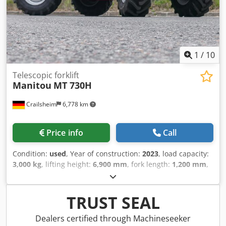
1
/
10
Telescopic forklift
Manitou
MT 730H
Crailsheim
6,778 km
Price info
Call
Condition:
used
, Year of construction:
2023
, load capacity:
3,000 kg
, lifting height:
6,900 mm
, fork length:
1,200 mm
,
total length:
5,920 mm
, - Max. Tragkraft 3000 kg - Max.
Hubhöhe 6.90 m - Maximale seitliche Reichweite 4 m -
Kippwinkel 11 ° - Schüttwinkel 116 ° - Wenderadius (über
TRUST SEAL
Räder) 3.33 m - Getriebetyp Hydrostatisch - Standard
Bereifung ALLIANCE 380/75 R20 148A8 A580 - Anzahl der
Dealers certified through Machineseeker