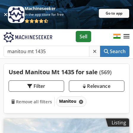
Machineseeker
Go to app
In the app store for free
Sell
Search
Used Manitou Mt 1435 for sale
(569)
Filter
Relevance
Manitou
Remove all filters
Listing