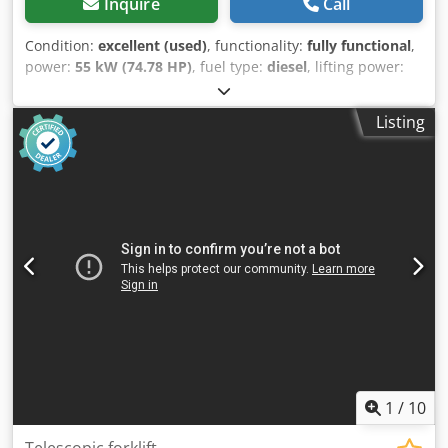
Inquire
Call
Condition:
excellent (used)
, functionality:
fully functional
,
power:
55 kW (74.78 HP)
, fuel type:
diesel
, lifting power:
2,500 kg/m
, lifting height:
5,800 mm
, Year of construction:
2015
, operating hours:
5,060 h
, Equipment:
additional
Listing
headlights, all wheel drive, cabin, pallet forks, trailer
coupling
, Telescopic handler MANITOU MT625H Year of
manufacture: 2015 According to the meter, 5,060 hours 2.5
ton lifting capacity 5.8 meter lifting height 55.4 kW Kubota
engine 2-stage hydrostatic transmission Only 1.81 meters
wide Dodpfx Ajzl T Szopmeck Only 1.92 meters high -
Includes forks - Mechanical quick coupler - Additional
circuit up to the fork carriage - Enclosed cab with heating -
Lighting system with turn signals - All-wheel drive - 3
steering modes - Joystick control - Optically and technically
in top condition! - Well-maintained machine! - Includes
road approval for the Netherlands! - Includes all
documents! Selling price: €32,900.00 net (including forks)
New bucket or new work platform available for an
1
/
10
additional charge! Affordable delivery also possible!
Telescopic forklift