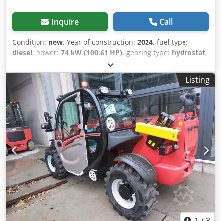
circuit, heating, full cabin, CE certificate, external mirror,
rotating beacon,
Inquire
Call
Condition:
new
, Year of construction:
2024
, fuel type:
diesel
, power:
74 kW (100.61 HP)
, gearing type:
hydrostat
,
fork length:
1,200 mm
, total height:
2,450 mm
, total
length:
6,270 mm
, total width:
2,420 mm
, color:
red
, Lifting
Listing
capacity: 4,000 kg. Maximum lifting height: 17.550 m.
Maximum forward reach: 13.080 m. Unladen weight:
12,560 kg. Fork length: 1,200 mm. Controls: JSM joystick.
Dcjdpezqdrpsfx Apmjk For export outside the EU only. =
Further information = Transmission: Torque converter Year
of manufacture: 2024 Unladen weight: 11,260 kg Lifting
capacity: 4,000 kg
1
/
3