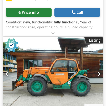
Price info
Call
Condition:
new
, functionality:
fully functional
, Year of
construction:
2026
, operating hours:
3 h
, load capacity:
4,000 kg
, lifting height:
17,550 mm
, fuel type:
diesel
, mast
type:
telescopic
, construction height:
2,500 mm
, power:
74
Listing
kW (100.61 HP)
, fork length:
1,200 mm
, empty load weight:
12,500 kg
, total length:
6,270 mm
, drive type:
Diesel
,
construction width:
2,420 mm
, Telescopic forklift, rigid
frame Load center: 500 Mast type: Telescopic
Transmission: Torque converter Speed class: 35 Condition:
New machine Technical condition: New Front tire type:
Pneumatic Front tire size: 24 Djdszrqqnopfx Apmjck Front
tire condition: 80 - 100% Rear tire type: Pneumatic Rear
tire size: 24 Rear tire condition: 80 - 100% 3. Valve, heater,
fully enclosed cabin, air conditioning, CE certificate,
exterior mirrors, rotating beacon