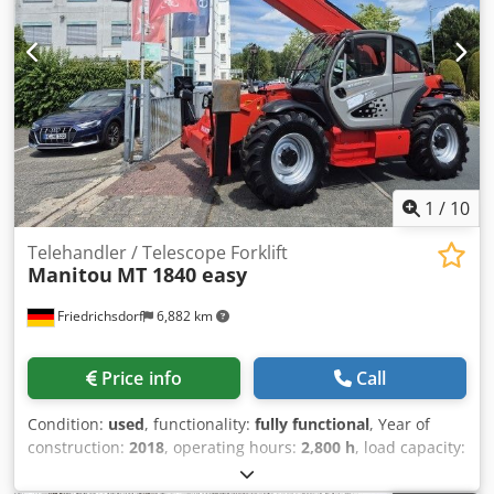
official MAN Truck & Bus SE importer for several African
countries. We offer comprehensive after-sales services,
including the supply of parts and the provision of (local)
training.
1
/
10
Telehandler / Telescope Forklift
Manitou
MT 1840 easy
Friedrichsdorf
6,882 km
Price info
Call
Condition:
used
, functionality:
fully functional
, Year of
construction:
2018
, operating hours:
2,800 h
, load capacity:
4,000 kg
, lifting height:
17,550 mm
, fuel type:
diesel
, mast
type:
telescopic
, construction height:
2,500 mm
, power:
55