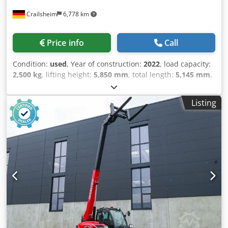
Crailsheim
6,778 km
Price info
Call
Condition:
used
, Year of construction:
2022
, load capacity:
2,500 kg
, lifting height:
5,850 mm
, total length:
5,145 mm
,
・Maximale seitliche Reichweite: 3.40 m ・Ausbrechkraft
mit Schaufel: 3427 daN ・Kippwinkel 12 ° ・Schüttwinkel
Listing
117 ° ・Wenderadius (über Räder) 3.31 m ・Eigengewicht
(mit Gabel) 4800 kg ・Bereifung: Pneumatisch ・Heben 8 s
Dcodpfxjztgl Dj Apmek ・Senken 5.40 s ・Teleskop
ausfahren 5.60 s ・Teleskop Einfahren 4.30 s ・Ankippen
3.50 s ・Auskippen 3.60 s ・Anzahl der Zylinder /
Tragfähigkeit der Zylinder 4 - 3331 cm³ ・Nennleistung
Verbrennungsmotor - Leistung (kW) 75 Hp / 55.40 kW ・
Max. Drehmoment / Motordrehzahl 265 Nm @ 1400 rpm ・
Zugkraft 3550 daN ・Anzahl der Gänge (vorwärts /
rückwärts) 2 / 2 ・Max. travel speed 24.90 km/h ・
Parkbremse Automatische negative Parkbremse ・
Festellbremse Ölbad Lamellenbremsen an den