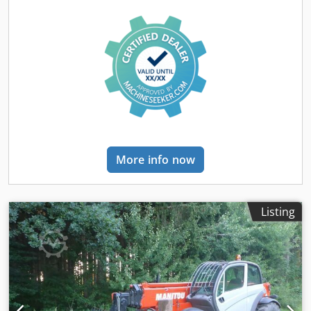
Gänge (vorwärts / rückwärts) 2 / 2 - Max. travel speed 24.90
km/h - Festellbremse Hydraulik - Lenkräder (vorne / hinten)
4 / 4 - Sicherheit Zulassung der Kabine Kabine ROPS -
FOPS Stufe 2 - Heben 9.42 s - Senken 7.53 s - Teleskop
ausfahren 7.43 s - Teleskop Einfahren 9.36 s - Ankippen
3.21 s - Auskippen 2.15 s - Motornorm Stage V - Motor
Modell V3307-CR-TE5B - Anzahl der Zylinder / Tragfähigkeit
der Zylinder 4 - 3331 cm - Nennleistung
Verbrennungsmotor - Leistung (kW) 55.92 kW / 54.60 kW -
Max. Drehmoment / Motordrehzahl 265 Nm @ 1400 rpm -
Zugkraft 3860 daN - Anzahl der Gänge (vorwärts /
More info now
rückwärts) 2 / 2 Dcsdpfxjxd E N Ao Apmok - Max. travel
speed 24.90 km/h - Festellbremse Hydraulik - Pumpenart
Zahnradpumpe - Hydraulikfördermenge / Hydraulikdruck
88 l/min / 245 bar - Motoröl 11 l - Hydrauliköl 115 l -
Listing
Fassungsvermögen des Kraftstofftanks 90 l -
Geräuschpegel im Fahrerstand (LpA) 74 dB -
Umgebungsgeräusch (LwA) 103 dB -
Schwingungsbelastung Hand/Arm < 2.50 m/s² - Lenkräder
(vorne / hinten) 4 / 4