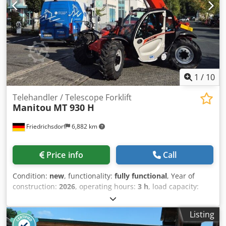
Auxiliary circuit to the fork carriage - Outriggers - All-wheel
drive - 3 steering modes - Cab with heating - Lighting
system with turn signals - Good tires! - Ready for
immediate use! Selling price: €26,900 net Affordable
delivery also possible! For an additional charge, a new
bucket or a new work platform can also be included!
1
/
10
Telehandler / Telescope Forklift
Manitou
MT 930 H
Friedrichsdorf
6,882 km
Price info
Call
Condition:
new
, functionality:
fully functional
, Year of
construction:
2026
, operating hours:
3 h
, load capacity:
3,000 kg
, lifting height:
9,000 mm
, fuel type:
diesel
, mast
type:
telescopic
, construction height:
1,997 mm
, power:
55
Listing
kW (74.78 HP)
, fork length:
1,200 mm
, empty load weight: