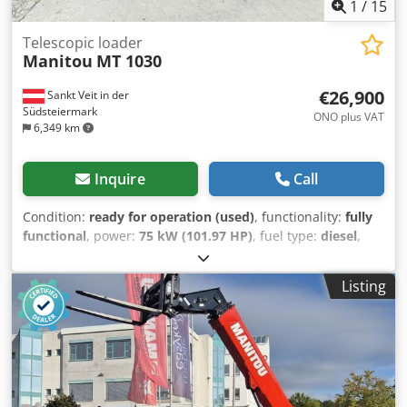
1
/
15
Telescopic loader
Manitou
MT 1030
€26,900
Sankt Veit in der
Südsteiermark
ONO plus VAT
6,349 km
Inquire
Call
Condition:
ready for operation (used)
, functionality:
fully
functional
, power:
75 kW (101.97 HP)
, fuel type:
diesel
,
lifting power:
3,000 kg/m
, lifting height:
10,000 mm
, Year
of construction:
2012
, operating hours:
2,421 h
,
Listing
Equipment:
additional headlights, all wheel drive, cabin,
pallet forks, trailer coupling
, Telescopic handler MANITOU
MT 1030 Year of manufacture: 2012 2,421 hours (verifiable
operating hours) 3-ton lifting capacity 10-meter lifting
height 74.5 kW Perkins engine Dcsdpfx Aoy Stt Iepmek -
Simple, mechanical telescopic handler! - Incl. forks -