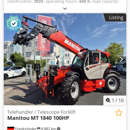
construction:
2023
, operating hours:
660 h
, load capacity:
4,000 kg
, lifting height:
17,550 mm
, fuel type:
diesel
, mast
type:
telescopic
, construction height:
2,500 mm
, power:
74
Listing
kW (100.61 HP)
, fork length:
1,200 mm
, empty load weight:
11,300 kg
, total length:
6,270 mm
, drive type:
Diesel
,
construction width:
2,420 mm
, Telescopic handler rigid
Load centre: 500 Mast type: telescopic Dodpfjxlvfkox
Apmock Transmission: torque converter Speed category:
20 Condition: as new Technical condition: very good Front
tyres type: pneumatic Front tyres size: 24 Front tyres
condition: 80 - 100% Rear tyres type: pneumatic Rear tyres
size: 24 Rear tyres condition: 80 - 100% Description: Incl.
basket control – radio control 3rd valve, rear work lights,
front work lights, heater, full cab, air conditioning.
1
/
10
Telehandler / Telescope Forklift
Manitou
MT 1840 100HP
Friedrichsdorf
6,882 km