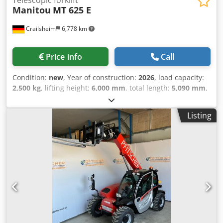
Manitou
MT 625 E
Crailsheim
6,778 km
Price info
Call
Condition:
new
, Year of construction:
2026
, load capacity:
2,500 kg
, lifting height:
6,000 mm
, total length:
5,090 mm
,
Kapazität Ausbrechkraft mit Schaufel 3770 daN Gewicht
und Reifengröße Aufwärtsneigewinkel 12 °
Listing
Abwärtsneigewinkel 117 ° Wenderadius (über Räder) 3.31
m Bereifung Aufblasbar Reifenmodelle CAMSO SKS532 12-
16.5 Leistung Heben 11.10 s Senken 8 s Teleskop
ausfahren 7.70 s Teleskop Einfahren 7.40 s Ankippen 4.45
s Auskippen 4.30 s Motor Max. Drehmoment 200 Nm
Zugkraft 2090 daN Motor/Batterie Nennleistung des
Elektromotors 40 kW Hydraulische-Motorleistung 30 kW
Batterietechnologie Lithium-ion Batteriekapazität 348 Ah
Batterieenergie 35 kWh Ladegerät Leistung / Phase /
Stromtyp 3 kW / Single-phase / AC Elektrischer Schaltkreis