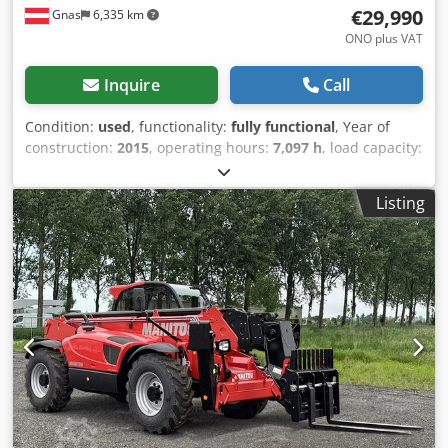
€29,990
Gnas
6,335 km
ONO plus VAT
Inquire
Call
Condition:
used
, functionality:
fully functional
, Year of
construction:
2015
, operating hours:
7,097 h
, load capacity:
2,500 kg
, lifting height:
6,000 mm
, fuel type:
diesel
, mast
type:
telescopic
, construction height:
1,900 mm
, power:
55
Listing
kW (74.78 HP)
, empty load weight:
4,500 kg
, total length:
4,000 mm
, drive type:
Diesel
, construction width:
1,800
mm
, Telescopic forklift, rigid Mast type: Telescopic Dcjdpfx
Aszirmfspmsk Condition: Ready for operation and fully
functional Technical condition: Good Front tire type: Air
Front tire condition: 40 - 60% Rear tire type: Air Rear tire
condition: 40 - 60% Description: Manitou MT 625 telescopic
handler (ST3B series) - - 2.5-ton lifting capacity - - - 6m
reach - - - Year of manufacture 2015 - - - 7097 operating
hours according to the meter - - - 2-speed hydrostatic drive
- - - mechanical quick coupler - - - 4-cylinder KUBOTA
diesel engine, turbo, 75 hp - - - 4-wheel steering - - - 4-