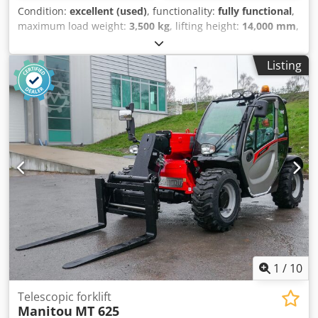
Condition:
excellent (used)
, functionality:
fully functional
,
maximum load weight:
3,500 kg
, lifting height:
14,000 mm
,
Year of construction:
2007
, operating hours:
5,700 h
,
TELEHANDLER Manitou MT 1435 HSL Turbo Year 2007
Listing
Lifting height 14 meters Dcsdpfx Apjyy R Npemek Capacity
3.500 kg Working hours 5700 Diesel engine Forks Regular
documentation
1
/
10
Telescopic forklift
Manitou
MT 625