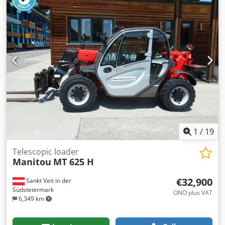
6,550 kg
, total length:
4,679 mm
, drive type:
Diesel
,
construction width:
1,990 mm
, Telescopic forklift, rigid
frame Dcsdpfx Apey Scfgemok Load center: 500 Mast type:
Telescopic Transmission: Hydrostatic Speed class: 20
Condition: New Technical condition: New Front tire type:
Pneumatic Front tire size: 380/75 R 20 Front tire condition:
80 - 100% Rear tire type: Pneumatic Rear tire size: 380/75 R
20 Rear tire condition: 80 - 100% 3. Valve
1
/
19
Telescopic loader
Manitou
MT 625 H
€32,900
Sankt Veit in der
Südsteiermark
ONO plus VAT
6,349 km