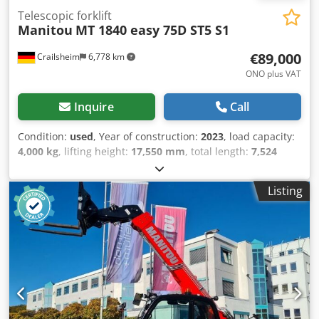
Telescopic forklift
Manitou
MT 1840 easy 75D ST5 S1
€89,000
Crailsheim
6,778 km
ONO plus VAT
Inquire
Call
Condition:
used
, Year of construction:
2023
, load capacity:
4,000 kg
, lifting height:
17,550 mm
, total length:
7,524
mm
, · Max. Tragkraft 4000 kg · Max.Hubhöhe 17.55 m ·
Maximale seitliche Reichweite 13.08 m Dodszrp Ixepfx
Listing
Apmsck · Ausbrechkraft mit Schaufel 7400 daN ·
Kippwinkel 16 ° · Schüttwinkel 110 ° · Wenderadius (über
Räder) 3.94 m · Heben 17,5 s · Senken 13,1 s · Teleskop
ausfahren 16,5 s · Teleskop Einfahren 16,6 s · Ankippen 4,8
s · Auskippen 4,2 s · Motornorm Stage V · Anzahl der
Zylinder / Tragfähigkeit der Zylinder: 4 - 3621 cm³ ·
Nennleistung Verbrennungsmotor - Leistung (kW) 75 Hp /
55,4 kW · Max. Drehmoment / Motordrehzahl 340 Nm @
1600 rpm · Zugkraft: 8320 daN · Getriebetyp: