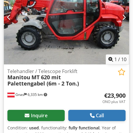
Rear tire type: Pneumatic Rear tire condition: 80 - 100 %
Rear work lights, front work lights, heater, full cabin, CE
certificate, safety light, exterior mirrors, joystick,
windshield wiper,
1
/
10
Telehandler / Telescope Forklift
Manitou
MT 620 mit
Palettengabel (6m - 2 Ton.)
€23,900
Gnas
6,335 km
ONO plus VAT
Inquire
Call
Condition:
used
, functionality:
fully functional
, Year of