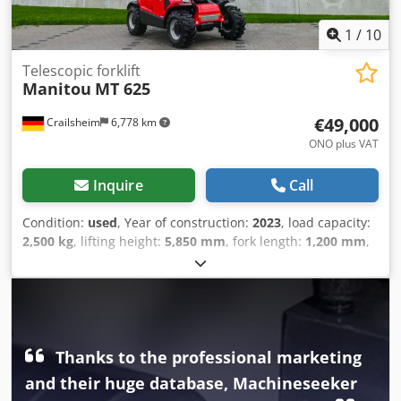
Vorderachsen ・Pumpenart Zahnradpumpe ・
Hydraulikdruck 235 bar ・Motoröl 11.20 l ・Hydrauliköl 115
1
/
10
l ・Fassungsvermögen des Kraftstofftanks 63 l ・
Geräuschpegel im Fahrerstand (LpA) 76 dB ・
Telescopic forklift
Manitou
MT 625
Umgebungsgeräusch (LwA) 104 dB ・
Schwingungsbelastung Hand/Arm < 2.50 m/s² ・Lenkräder
€49,000
Crailsheim
6,778 km
(vorne / hinten) 2 / 2 ・Antriebsräder (vorne / hinten) 2 / 2
・Sicherheit / Sicherheit Zulassung der Kabine Standard
ONO plus VAT
EN 15000 / Kabine ROPS - FOPS Stufe 1 ・Steuerungen JSM
Inquire
Call
Condition:
used
, Year of construction:
2023
, load capacity:
2,500 kg
, lifting height:
5,850 mm
, fork length:
1,200 mm
,
total length:
5,094 mm
, ・Maximale seitliche Reichweite:
3.40 m ・Ausbrechkraft mit Schaufel: 3427 daN ・
Kippwinkel 12 ° ・Schüttwinkel 117 ° ・Wenderadius (über
Räder) 3.31 m ・Eigengewicht (mit Gabel) 4800 kg ・
Bereifung: Pneumatisch ・Heben 8 s ・Senken 5.40 s
Dsdjztglkopfx Apmsck ・Teleskop ausfahren 5.60 s ・
Thanks to the professional marketing
Teleskop Einfahren 4.30 s ・Ankippen 3.50 s ・Auskippen
and their huge database, Machineseeker
3.60 s ・Anzahl der Zylinder / Tragfähigkeit der Zylinder 4 -