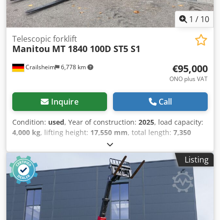
1
/
10
Telescopic forklift
Manitou
MT 1840 100D ST5 S1
€95,000
Crailsheim
6,778 km
ONO plus VAT
Inquire
Call
Condition:
used
, Year of construction:
2025
, load capacity:
4,000 kg
, lifting height:
17,550 mm
, total length:
7,350
mm
, Max. Tragkraft: 4000 kg Max. Hubhöhe: 17.55 m Max.
Reichweite: 13.08 m Ausbrechkraft mit Schaufel: 7766 daN
Listing
Aufwärtsneigewinkel: 16 ° Abwärtsneigewinkel: 110 °
Wenderadius (über Räder): 3.94 m Heben: 16 s Senken: 12
s Teleskop ausfahren: 16 s Teleskop Einfahren: 13 s
Ankippen: 4 s Auskippen: 4 s Motornorm: Stage V
Zylinderzahl / Tragfähigkeit der Zylinder: 4 - 3621 cm³
Nennleistung Verbrennungsmotor - Leistung 100 Hp / 75