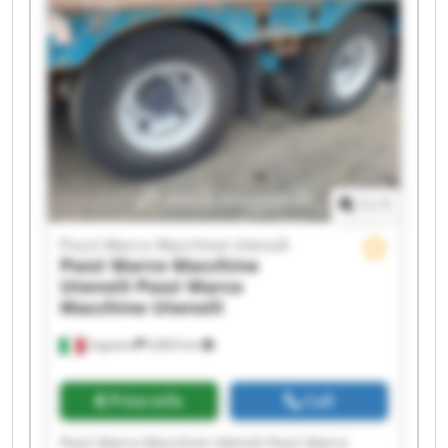
Macchine Utensili Pozzi Marco Macchine Utensili
Pozzi Marco Macchine Utensili Pozzi Marco
Macchine Utensili Pozzi Marco Macchine Utensili
Pozzi Marco Macchine Utensili Pozzi Marco
Macchine Utensili Pozzi Marco Macchine Utensili
Pozzi Marco Macchine Utensili Pozzi Marco
Macchine Utensili
1
/
1
Pozzi Marco Macchine Utensili
Pozzi Marco Macchine
Utensili
Pozzi Marco
Macchine Utensili
Urgnano
6,803 km
Price info
Call
Pozzi Marco Macchine Utensili Pozzi Marco