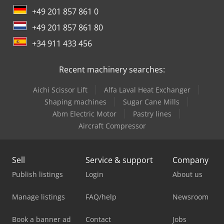
+49 201 857 861 0
+49 201 857 861 80
+34 911 433 456
Recent machinery searches:
Aichi Scissor Lift
Alfa Laval Heat Exchanger
Shaping machines
Sugar Cane Mills
Abm Electric Motor
Pastry lines
Aircraft Compressor
Sell
Service & support
Company
Publish listings
Login
About us
Manage listings
FAQ/help
Newsroom
Book a banner ad
Contact
Jobs