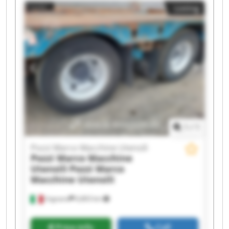
Listing
Macchine Utensili Pozzi Marco Macchine Utensili
Pozzi Marco Macchine Utensili Pozzi Marco
Macchine Utensili Pozzi Marco Macchine Utensili
Pozzi Marco Macchine Utensili Pozzi Marco
Macchine Utensili Pozzi Marco Macchine Utensili
Pozzi Marco Macchine Utensili Pozzi Marco
Macchine Utensili Pozzi Marco Macchine Utensili
Pozzi Marco Macchine Utensili Pozzi Marco
Macchine Utensili
1
/
1
Pozzi Marco Macchine Utensili
Pozzi Marco Macchine
Utensili
Pozzi Marco
Macchine Utensili
Urgnano
6,803 km
Price info
Call