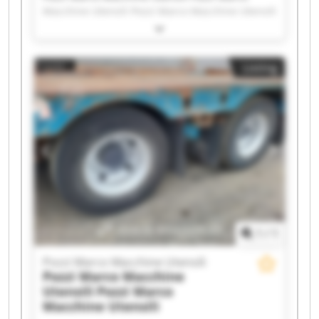
Macchine Utensili Pozzi Marco Macchine Utensili
Pozzi Marco Macchine Utensili Pozzi Marco
Macchine Utensili Pozzi Marco Macchine Utensili
Pozzi Marco Macchine Utensili Pozzi Marco
Listing
Macchine Utensili Pozzi Marco Macchine Utensili
Pozzi Marco Macchine Utensili Pozzi Marco
Macchine Utensili Pozzi Marco Macchine Utensili
Pozzi Marco Macchine Utensili Pozzi Marco
Macchine Utensili Pozzi Marco Macchine Utensili
Pozzi Marco Macchine Utensili Pozzi Marco
Macchine Utensili Pozzi Marco Macchine Utensili
Pozzi Marco Macchine Utensili Pozzi Marco
Macchine Utensili
1
/
1
Pozzi Marco Macchine Utensili
Pozzi Marco Macchine
Utensili
Pozzi Marco
Macchine Utensili