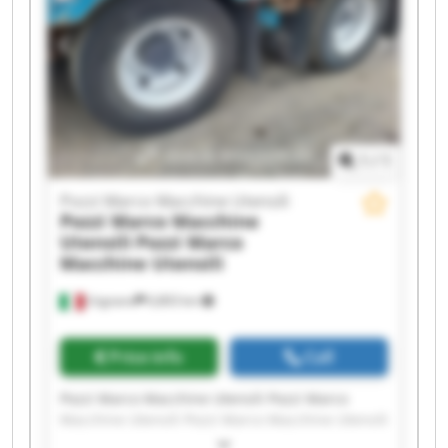
Macchine Utensili Pozzi Marco Macchine Utensili
Pozzi Marco Macchine Utensili Pozzi Marco
Macchine Utensili Pozzi Marco Macchine Utensili
Pozzi Marco Macchine Utensili Pozzi Marco
Macchine Utensili
1
/
1
Pozzi Marco Macchine Utensili
Pozzi Marco Macchine
Utensili
Pozzi Marco
Macchine Utensili
Urgnano
6,803 km
Price info
Call
Pozzi Marco Macchine Utensili Pozzi Marco
Macchine Utensili Pozzi Marco Macchine Utensili
Pozzi Marco Macchine Utensili Pozzi Marco