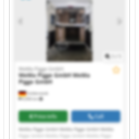
GmbH WeMa Pigge GmbH
1
/
1
WeMa Pigge GmbH
WeMa Pigge GmbH
WeMa
Pigge GmbH
Goldenstedt
6,906 km
Price info
Call
WeMa Pigge GmbH WeMa Pigge GmbH WeMa
Pigge GmbH WeMa Pigge GmbH WeMa Pigge