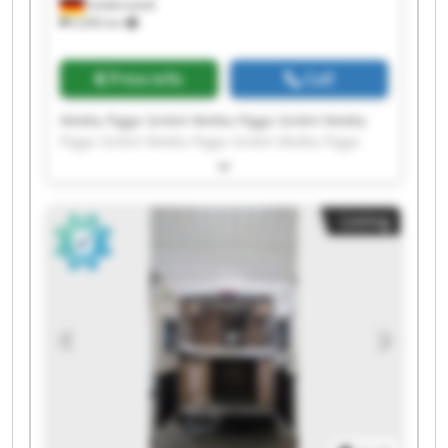
Goldenstedt
6,906 km
Price info
Call
WeMa Pigge GmbH WeMa Pigge GmbH WeMa
Pigge GmbH WeMa Pigge GmbH WeMa Pigge
GmbH WeMa Pigge GmbH WeMa Pigge GmbH
WeMa Pigge GmbH WeMa Pigge GmbH WeMa
Pigge GmbH WeMa Pigge GmbH WeMa Pigge
Listing
GmbH WeMa Pigge GmbH WeMa Pigge GmbH
WeMa Pigge GmbH WeMa Pigge GmbH WeMa
Pigge GmbH WeMa Pigge GmbH WeMa Pigge
GmbH WeMa Pigge GmbH