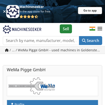
Machineseeker
Go to app
In the app store for free
Sell
Search
/ ... / WeMa Pigge GmbH - used machines in Goldenstedt
WeMa Pigge GmbH
Profile