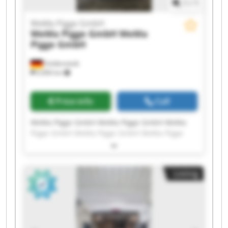
1
/
1
WeMa Pigge GmbH
WeMa Pigge GmbH
WeMa
Pigge GmbH
Goldenstedt
6,906 km
Price info
Call
WeMa Pigge GmbH WeMa Pigge GmbH WeMa
Pigge GmbH WeMa Pigge GmbH WeMa Pigge
GmbH WeMa Pigge GmbH WeMa Pigge GmbH
WeMa Pigge GmbH WeMa Pigge GmbH WeMa
Pigge GmbH WeMa Pigge GmbH WeMa Pigge
Listing
GmbH WeMa Pigge GmbH WeMa Pigge GmbH
WeMa Pigge GmbH WeMa Pigge GmbH WeMa
Pigge GmbH WeMa Pigge GmbH WeMa Pigge
GmbH WeMa Pigge GmbH