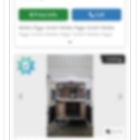
Price info
Call
WeMa Pigge GmbH WeMa Pigge GmbH WeMa
Pigge GmbH WeMa Pigge GmbH WeMa Pigge
GmbH WeMa Pigge GmbH WeMa Pigge GmbH
WeMa Pigge GmbH WeMa Pigge GmbH WeMa
Pigge GmbH WeMa Pigge GmbH WeMa Pigge
Listing
GmbH WeMa Pigge GmbH WeMa Pigge GmbH
WeMa Pigge GmbH WeMa Pigge GmbH WeMa
Pigge GmbH WeMa Pigge GmbH WeMa Pigge
GmbH WeMa Pigge GmbH
1
/
1