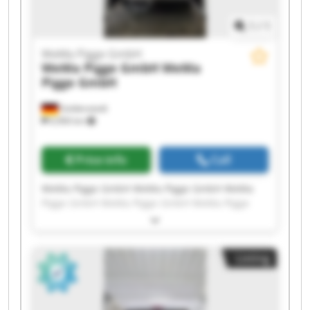
1
/
1
WeMa Pigge GmbH
WeMa Pigge GmbH
WeMa
Pigge GmbH
Goldenstedt
6,906 km
Price info
Call
WeMa Pigge GmbH WeMa Pigge GmbH WeMa
Pigge GmbH WeMa Pigge GmbH WeMa Pigge
GmbH WeMa Pigge GmbH WeMa Pigge GmbH
WeMa Pigge GmbH WeMa Pigge GmbH WeMa
Pigge GmbH WeMa Pigge GmbH WeMa Pigge
Listing
GmbH WeMa Pigge GmbH WeMa Pigge GmbH
WeMa Pigge GmbH WeMa Pigge GmbH WeMa
Pigge GmbH WeMa Pigge GmbH WeMa Pigge
GmbH WeMa Pigge GmbH