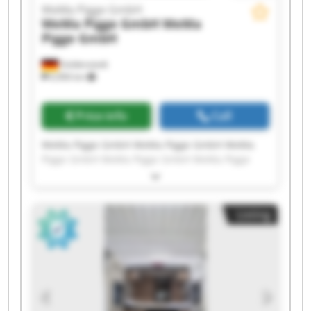
WeMa Pigge GmbH
WeMa Pigge GmbH
WeMa
Pigge GmbH
Goldenstedt
6,906 km
Price info
Call
WeMa Pigge GmbH WeMa Pigge GmbH WeMa
Pigge GmbH WeMa Pigge GmbH WeMa Pigge
GmbH WeMa Pigge GmbH WeMa Pigge GmbH
WeMa Pigge GmbH WeMa Pigge GmbH WeMa
Pigge GmbH WeMa Pigge GmbH WeMa Pigge
Listing
GmbH WeMa Pigge GmbH WeMa Pigge GmbH
WeMa Pigge GmbH WeMa Pigge GmbH WeMa
Pigge GmbH WeMa Pigge GmbH WeMa Pigge
GmbH WeMa Pigge GmbH