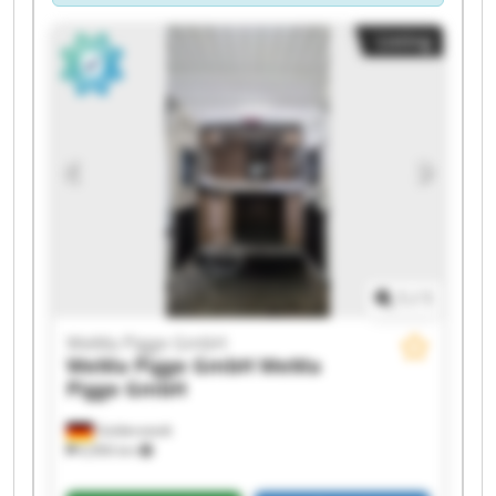
Listing
1
/
1
WeMa Pigge GmbH
WeMa Pigge GmbH
WeMa
Pigge GmbH
Goldenstedt
6,906 km