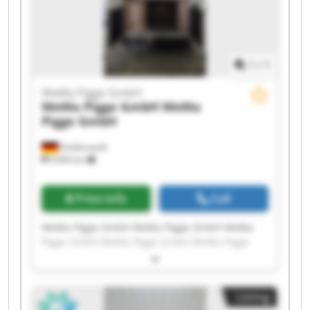
1
/
1
WeMa Pigge GmbH
WeMa Pigge GmbH
WeMa
Pigge GmbH
Goldenstedt
6,906 km
Price info
Call
WeMa Pigge GmbH WeMa Pigge GmbH WeMa
Pigge GmbH WeMa Pigge GmbH WeMa Pigge
GmbH WeMa Pigge GmbH WeMa Pigge GmbH
WeMa Pigge GmbH WeMa Pigge GmbH WeMa
Pigge GmbH WeMa Pigge GmbH WeMa Pigge
Listing
GmbH WeMa Pigge GmbH WeMa Pigge GmbH