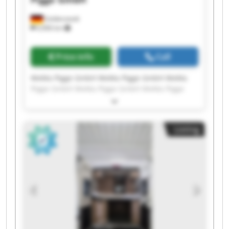
Goldenstedt
6,906 km
Price info
Call
WeMa Pigge GmbH WeMa Pigge GmbH WeMa
Pigge GmbH WeMa Pigge GmbH WeMa Pigge
GmbH WeMa Pigge GmbH WeMa Pigge GmbH
WeMa Pigge GmbH WeMa Pigge GmbH WeMa
Pigge GmbH WeMa Pigge GmbH WeMa Pigge
Listing
GmbH WeMa Pigge GmbH WeMa Pigge GmbH
WeMa Pigge GmbH WeMa Pigge GmbH WeMa
Pigge GmbH WeMa Pigge GmbH WeMa Pigge
GmbH WeMa Pigge GmbH