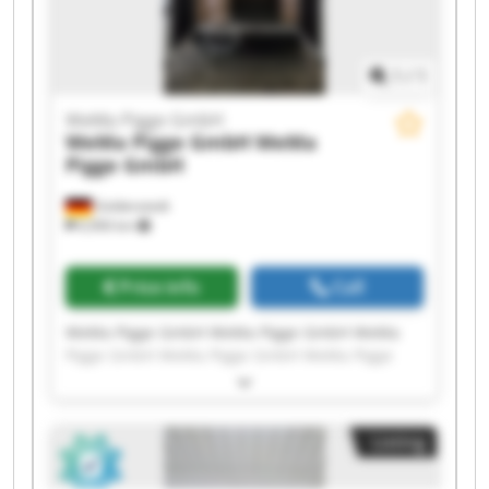
1
/
1
WeMa Pigge GmbH
WeMa Pigge GmbH
WeMa
Pigge GmbH
Goldenstedt
6,906 km
Price info
Call
WeMa Pigge GmbH WeMa Pigge GmbH WeMa
Pigge GmbH WeMa Pigge GmbH WeMa Pigge
GmbH WeMa Pigge GmbH WeMa Pigge GmbH
WeMa Pigge GmbH WeMa Pigge GmbH WeMa
Pigge GmbH WeMa Pigge GmbH WeMa Pigge
Listing
GmbH WeMa Pigge GmbH WeMa Pigge GmbH
WeMa Pigge GmbH WeMa Pigge GmbH WeMa