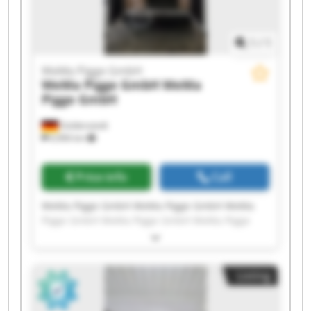
1
/
1
WeMa Pigge GmbH
WeMa Pigge GmbH
WeMa
Pigge GmbH
Goldenstedt
6,906 km
Price info
Call
WeMa Pigge GmbH WeMa Pigge GmbH WeMa
Pigge GmbH WeMa Pigge GmbH WeMa Pigge
GmbH WeMa Pigge GmbH WeMa Pigge GmbH
WeMa Pigge GmbH WeMa Pigge GmbH WeMa
Pigge GmbH WeMa Pigge GmbH WeMa Pigge
Listing
GmbH WeMa Pigge GmbH WeMa Pigge GmbH
WeMa Pigge GmbH WeMa Pigge GmbH WeMa
Pigge GmbH WeMa Pigge GmbH WeMa Pigge