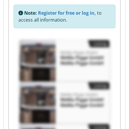
Note:
Register for free or log in,
to
access all information.
Listing
WeMa Pigge GmbH
WeMa Pigge GmbH
WeMa Pigge GmbH
Listing
WeMa Pigge GmbH
WeMa Pigge GmbH
WeMa Pigge GmbH
Listing