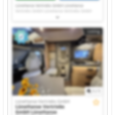
LüneHanse Vertriebs GmbH LüneHanse
Vertriebs GmbH LüneHanse Vertriebs GmbH
LüneHanse Vertriebs GmbH LüneHanse
Vertriebs GmbH LüneHanse Vertriebs GmbH
LüneHanse Vertriebs GmbH LüneHanse
Listing
Vertriebs GmbH LüneHanse Vertriebs GmbH
LüneHanse Vertriebs GmbH LüneHanse
Vertriebs GmbH LüneHanse Vertriebs GmbH
LüneHanse Vertriebs GmbH LüneHanse
Vertriebs GmbH LüneHanse Vertriebs GmbH
LüneHanse Vertriebs GmbH LüneHanse
Vertriebs GmbH LüneHanse Vertriebs GmbH
LüneHanse Vertriebs GmbH LüneHanse
Vertriebs GmbH
1
/
1
LüneHanse Vertriebs GmbH
LüneHanse Vertriebs
GmbH
LüneHanse