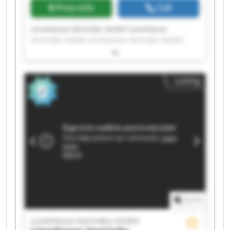
Price info
Call
LüneHanse Vertriebs GmbH LüneHanse
Vertriebs GmbH LüneHanse Vertriebs GmbH
LüneHanse Vertriebs GmbH LüneHanse
Vertriebs GmbH LüneHanse Vertriebs GmbH
LüneHanse Vertriebs GmbH LüneHanse
Listing
Vertriebs GmbH LüneHanse Vertriebs GmbH
LüneHanse Vertriebs GmbH LüneHanse
Vertriebs GmbH LüneHanse Vertriebs GmbH
LüneHanse Vertriebs GmbH LüneHanse
Vertriebs GmbH LüneHanse Vertriebs GmbH
LüneHanse Vertriebs GmbH LüneHanse
Vertriebs GmbH LüneHanse Vertriebs GmbH
LüneHanse Vertriebs GmbH LüneHanse
Vertriebs GmbH
1
/
1
LüneHanse Vertriebs GmbH