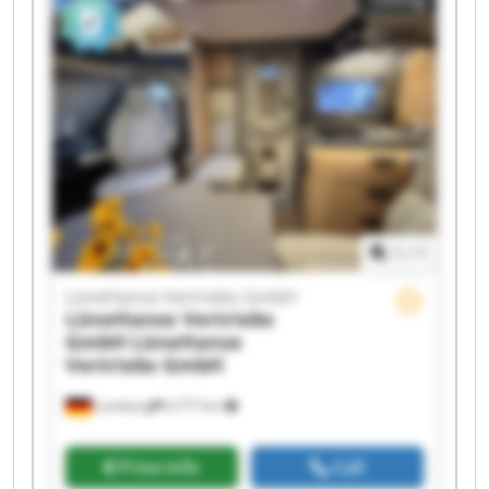
Vertriebs GmbH LüneHanse Vertriebs GmbH
LüneHanse Vertriebs GmbH LüneHanse
Vertriebs GmbH LüneHanse Vertriebs GmbH
LüneHanse Vertriebs GmbH LüneHanse
Vertriebs GmbH LüneHanse Vertriebs GmbH
LüneHanse Vertriebs GmbH LüneHanse
Vertriebs GmbH LüneHanse Vertriebs GmbH
LüneHanse Vertriebs GmbH LüneHanse
Vertriebs GmbH
1
/
1
LüneHanse Vertriebs GmbH
LüneHanse Vertriebs
GmbH
LüneHanse
Vertriebs GmbH
Lüneburg
6,777 km
Price info
Call