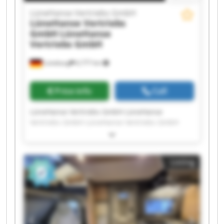
LüneHanse Vertriebs GmbH
LüneHanse Vertriebs
GmbH
LüneHanse
Vertriebs GmbH
Lüneburg
6,777 km
Price info
Call
LüneHanse Vertriebs GmbH LüneHanse
Vertriebs GmbH LüneHanse Vertriebs GmbH
LüneHanse Vertriebs GmbH LüneHanse
Vertriebs GmbH LüneHanse Vertriebs GmbH
LüneHanse Vertriebs GmbH LüneHanse
Listing
Vertriebs GmbH LüneHanse Vertriebs GmbH
LüneHanse Vertriebs GmbH LüneHanse
Vertriebs GmbH LüneHanse Vertriebs GmbH
LüneHanse Vertriebs GmbH LüneHanse
Vertriebs GmbH LüneHanse Vertriebs GmbH
LüneHanse Vertriebs GmbH LüneHanse