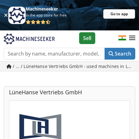
Machineseeker
Go to app
In the app store for free
Sell
Search
/ ... / LüneHanse Vertriebs GmbH - used machines in Lüne
LüneHanse Vertriebs GmbH