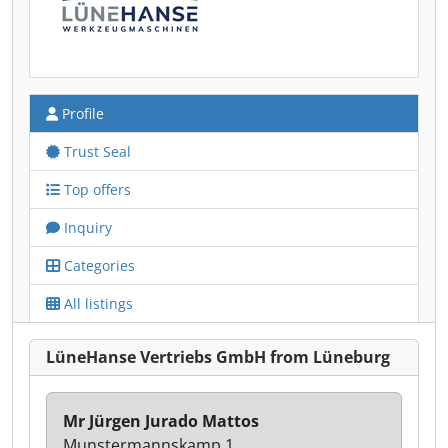
Profile
Trust Seal
Top offers
Inquiry
Categories
All listings
LüneHanse Vertriebs GmbH from Lüneburg
Mr Jürgen Jurado Mattos
Munstermannskamp 1