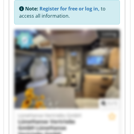
Note:
Register for free or log in,
to
access all information.
Listing
1
/
1
LüneHanse Vertriebs GmbH
LüneHanse Vertriebs
GmbH
LüneHanse