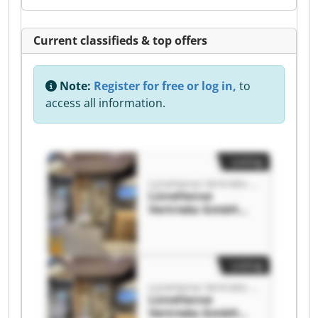
Current classifieds & top offers
Note:
Register for free or log in,
to
access all information.
Listing
LüneHanse Vertriebs GmbH
LüneHanse
Vertriebs GmbH
LüneHanse
Vertriebs GmbH
Listing
LüneHanse Vertriebs GmbH
LüneHanse
Vertriebs GmbH