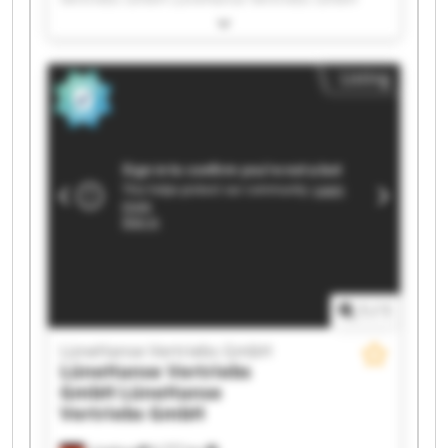
LüneHanse Vertriebs GmbH LüneHanse
Vertriebs GmbH LüneHanse Vertriebs GmbH
LüneHanse Vertriebs GmbH LüneHanse
Listing
Vertriebs GmbH LüneHanse Vertriebs GmbH
LüneHanse Vertriebs GmbH LüneHanse
Vertriebs GmbH LüneHanse Vertriebs GmbH
LüneHanse Vertriebs GmbH LüneHanse
Vertriebs GmbH LüneHanse Vertriebs GmbH
LüneHanse Vertriebs GmbH LüneHanse
Vertriebs GmbH LüneHanse Vertriebs GmbH
LüneHanse Vertriebs GmbH LüneHanse
Vertriebs GmbH
1
/
1
LüneHanse Vertriebs GmbH
LüneHanse Vertriebs
GmbH
LüneHanse
Vertriebs GmbH