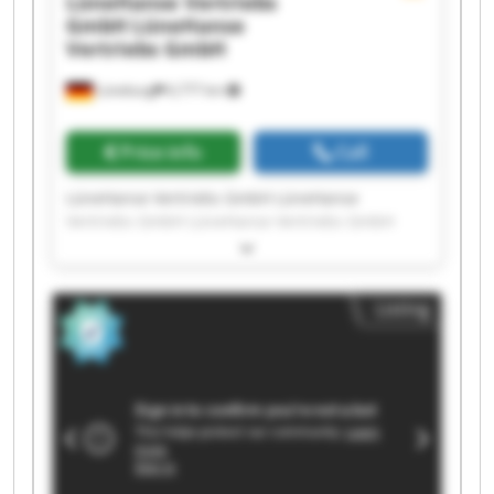
LüneHanse Vertriebs
GmbH
LüneHanse
Vertriebs GmbH
Lüneburg
6,777 km
Price info
Call
LüneHanse Vertriebs GmbH LüneHanse
Vertriebs GmbH LüneHanse Vertriebs GmbH
LüneHanse Vertriebs GmbH LüneHanse
Vertriebs GmbH LüneHanse Vertriebs GmbH
LüneHanse Vertriebs GmbH LüneHanse
Listing
Vertriebs GmbH LüneHanse Vertriebs GmbH
LüneHanse Vertriebs GmbH LüneHanse
Vertriebs GmbH LüneHanse Vertriebs GmbH
LüneHanse Vertriebs GmbH LüneHanse
Vertriebs GmbH LüneHanse Vertriebs GmbH
LüneHanse Vertriebs GmbH LüneHanse
Vertriebs GmbH LüneHanse Vertriebs GmbH
LüneHanse Vertriebs GmbH LüneHanse