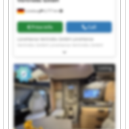
Vertriebs GmbH
Lüneburg
6,777 km
Price info
Call
LüneHanse Vertriebs GmbH LüneHanse
Vertriebs GmbH LüneHanse Vertriebs GmbH
LüneHanse Vertriebs GmbH LüneHanse
Vertriebs GmbH LüneHanse Vertriebs GmbH
LüneHanse Vertriebs GmbH LüneHanse
Listing
Vertriebs GmbH LüneHanse Vertriebs GmbH
LüneHanse Vertriebs GmbH LüneHanse
Vertriebs GmbH LüneHanse Vertriebs GmbH
LüneHanse Vertriebs GmbH LüneHanse
Vertriebs GmbH LüneHanse Vertriebs GmbH
LüneHanse Vertriebs GmbH LüneHanse
Vertriebs GmbH LüneHanse Vertriebs GmbH
LüneHanse Vertriebs GmbH LüneHanse
Vertriebs GmbH