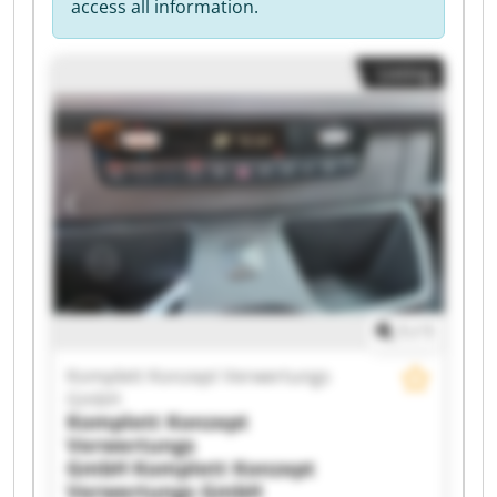
access all information.
Listing
1
/
1
Komplett Konzept Verwertungs
GmbH
Komplett Konzept
Verwertungs
GmbH
Komplett Konzept
Verwertungs GmbH